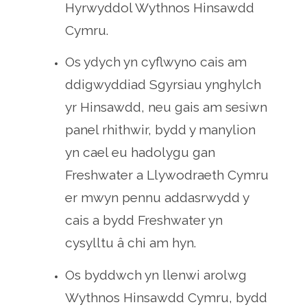
Hyrwyddol Wythnos Hinsawdd
Cymru​.​
Os ydych yn cyflwyno cais am
ddigwyddiad Sgyrsiau ynghylch
yr Hinsawdd, neu gais am sesiwn
panel rhithwir, bydd y manylion
yn cael eu hadolygu gan
Freshwater a Llywodraeth Cymru
er mwyn pennu addasrwydd y
cais a bydd Freshwater yn
cysylltu â chi am hyn.
Os byddwch yn llenwi arolwg
Wythnos Hinsawdd Cymru, bydd