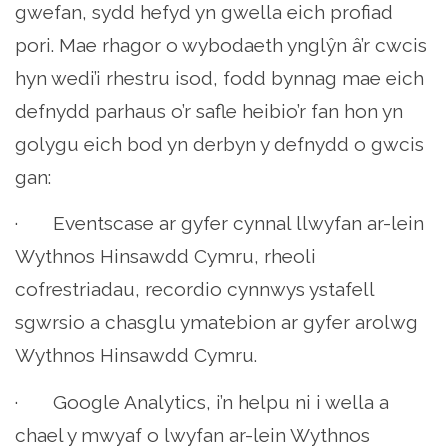
gwefan, sydd hefyd yn gwella eich profiad
pori. Mae rhagor o wybodaeth ynglŷn â’r cwcis
hyn wedi’i rhestru isod, fodd bynnag mae eich
defnydd parhaus o’r safle heibio’r fan hon yn
golygu eich bod yn derbyn y defnydd o gwcis
gan:
· Eventscase ar gyfer cynnal llwyfan ar-lein
Wythnos Hinsawdd Cymru, rheoli
cofrestriadau, recordio cynnwys ystafell
sgwrsio a chasglu ymatebion ar gyfer arolwg
Wythnos Hinsawdd Cymru.
· Google Analytics, i’n helpu ni i wella a
chael y mwyaf o lwyfan ar-lein Wythnos