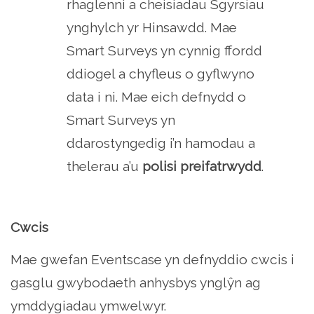
rhaglenni a cheisiadau Sgyrsiau
ynghylch yr Hinsawdd. Mae
Smart Surveys yn cynnig ffordd
ddiogel a chyfleus o gyflwyno
data i ni. Mae eich defnydd o
Smart Surveys yn
ddarostyngedig i’n hamodau a
thelerau a’u
polisi preifatrwydd
.
Cwcis
Mae gwefan Eventscase yn defnyddio cwcis i
gasglu gwybodaeth anhysbys ynglŷn ag
ymddygiadau ymwelwyr.