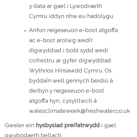
y data ar gael i Lywodraeth
Cymru iddyn nhw eu hadolygu.
Anfon negeseuon e-bost atgoffa
ac e-bost arolwg wedi’r
digwyddiad i bobl sydd wedi
cofrestru ar gyfer digwyddiad
Wythnos Hinsawdd Cymru. Os
byddai’n well gennych beidio â
derbyn y negeseuon e-bost
atgoffa hyn, cysylltwch â
walesclimateweek@freshwater.co.uk
Gweler ein
hysbysiad preifatrwydd
i gael
gwybodaeth bellach.