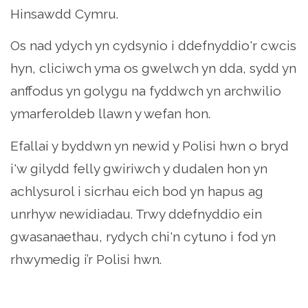
Hinsawdd Cymru.
Os nad ydych yn cydsynio i ddefnyddio'r cwcis
hyn, cliciwch yma os gwelwch yn dda, sydd yn
anffodus yn golygu na fyddwch yn archwilio
ymarferoldeb llawn y wefan hon.
Efallai y byddwn yn newid y Polisi hwn o bryd
i'w gilydd felly gwiriwch y dudalen hon yn
achlysurol i sicrhau eich bod yn hapus ag
unrhyw newidiadau. Trwy ddefnyddio ein
gwasanaethau, rydych chi'n cytuno i fod yn
rhwymedig i’r Polisi hwn.