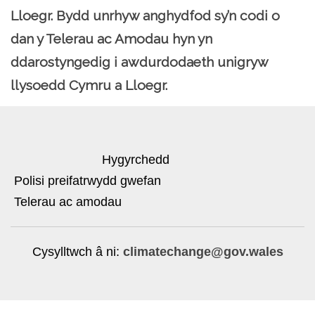
Lloegr. Bydd unrhyw anghydfod sy’n codi o
dan y Telerau ac Amodau hyn yn
ddarostyngedig i awdurdodaeth unigryw
llysoedd Cymru a Lloegr.
Hygyrchedd
Polisi preifatrwydd gwefan
Telerau ac amodau
Cysylltwch â ni:​
climatechange@gov.wales