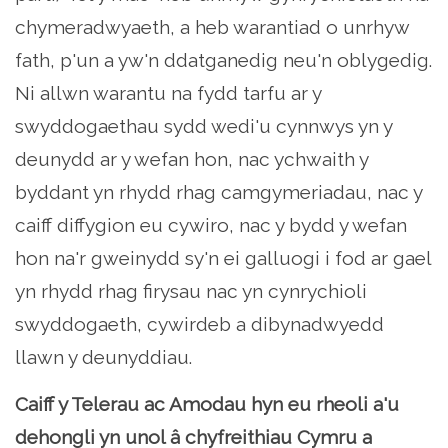
chymeradwyaeth, a heb warantiad o unrhyw
fath, p'un a yw'n ddatganedig neu'n oblygedig.
Ni allwn warantu na fydd tarfu ar y
swyddogaethau sydd wedi'u cynnwys yn y
deunydd ar y wefan hon, nac ychwaith y
byddant yn rhydd rhag camgymeriadau, nac y
caiff diffygion eu cywiro, nac y bydd y wefan
hon na'r gweinydd sy'n ei galluogi i fod ar gael
yn rhydd rhag firysau nac yn cynrychioli
swyddogaeth, cywirdeb a dibynadwyedd
llawn y deunyddiau.
Caiff y Telerau ac Amodau hyn eu rheoli a'u
dehongli yn unol â chyfreithiau Cymru a