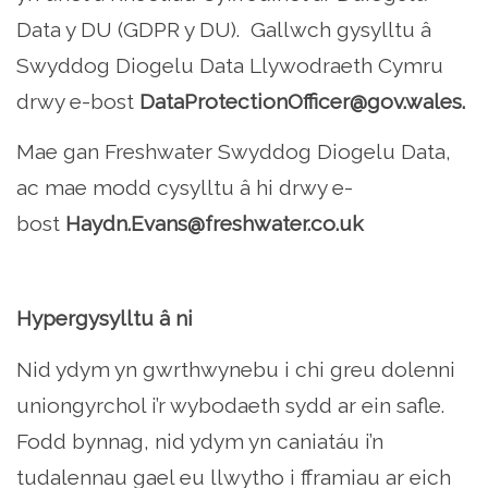
Data y DU (GDPR y DU). Gallwch gysylltu â
Swyddog Diogelu Data Llywodraeth Cymru
drwy e-bost
DataProtectionOfficer@gov.wales
.
Mae gan Freshwater Swyddog Diogelu Data,
ac mae modd cysylltu â hi drwy e-
bost
Haydn.Evans@freshwater.co.uk
Hypergysylltu â ni
Nid ydym yn gwrthwynebu i chi greu dolenni
uniongyrchol i’r wybodaeth sydd ar ein safle.
Fodd bynnag, nid ydym yn caniatáu i’n
tudalennau gael eu llwytho i fframiau ar eich