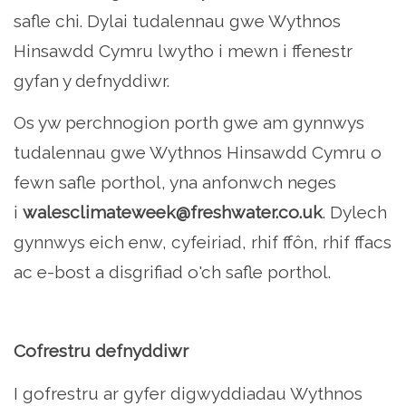
safle chi. Dylai tudalennau gwe Wythnos
Hinsawdd Cymru lwytho i mewn i ffenestr
gyfan y defnyddiwr.
Os yw perchnogion porth gwe am gynnwys
tudalennau gwe Wythnos Hinsawdd Cymru o
fewn safle porthol, yna anfonwch neges
i
walesclimateweek@freshwater.co.uk
. Dylech
gynnwys eich enw, cyfeiriad, rhif ffôn, rhif ffacs
ac e-bost a disgrifiad o'ch safle porthol.
Cofrestru defnyddiwr
I gofrestru ar gyfer digwyddiadau Wythnos