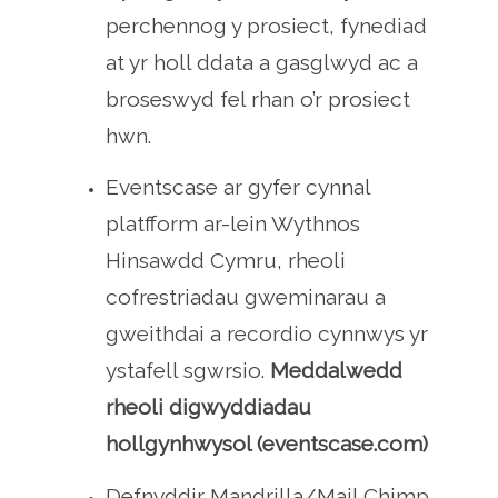
perchennog y prosiect, fynediad
at yr holl ddata a gasglwyd ac a
broseswyd fel rhan o’r prosiect
hwn.
Eventscase ar gyfer cynnal
platfform ar-lein Wythnos
Hinsawdd Cymru, rheoli
cofrestriadau gweminarau a
gweithdai a recordio cynnwys yr
ystafell sgwrsio.
Meddalwedd
rheoli digwyddiadau
hollgynhwysol (eventscase.com)
Defnyddir Mandrilla/Mail Chimp