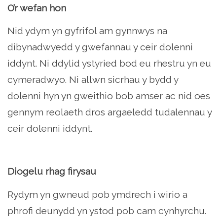
O’r wefan hon
Nid ydym yn gyfrifol am gynnwys na
dibynadwyedd y gwefannau y ceir dolenni
iddynt. Ni ddylid ystyried bod eu rhestru yn eu
cymeradwyo. Ni allwn sicrhau y bydd y
dolenni hyn yn gweithio bob amser ac nid oes
gennym reolaeth dros argaeledd tudalennau y
ceir dolenni iddynt.
Diogelu rhag firysau
Rydym yn gwneud pob ymdrech i wirio a
phrofi deunydd yn ystod pob cam cynhyrchu.