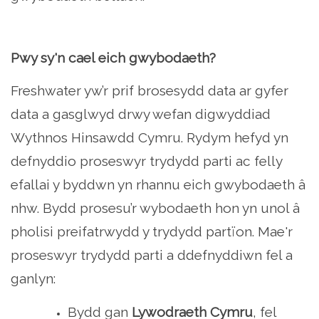
Pwy sy'n cael eich gwybodaeth?
Freshwater yw’r prif brosesydd data ar gyfer
data a gasglwyd drwy wefan digwyddiad
Wythnos Hinsawdd Cymru. Rydym hefyd yn
defnyddio proseswyr trydydd parti ac felly
efallai y byddwn yn rhannu eich gwybodaeth â
nhw. Bydd prosesu’r wybodaeth hon yn unol â
pholisi preifatrwydd y trydydd partïon. Mae'r
proseswyr trydydd parti a ddefnyddiwn fel a
ganlyn:
Bydd gan
Lywodraeth Cymru
, fel