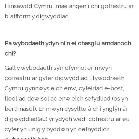
Hinsawdd Cymru, mae angen i chi gofrestru ar
blatfform y digwyddiad.
Pa wybodaeth ydyn ni'n ei chasglu amdanoch
chi?
Gall y wybodaeth sy’n ofynnol er mwyn
cofrestru ar gyfer digwyddiad Llywodraeth
Cymru gynnwys eich enw, cyfeiriad e-bost,
lleoliad dewisol ac enw eich sefydliad (os yn
berthnasol). Er mwyn cysylltu â chi ynglŷn â’r
digwyddiad(au) yr ydych wedi cofrestru ar eu
cyfer yn unig y byddwn yn defnyddio’r