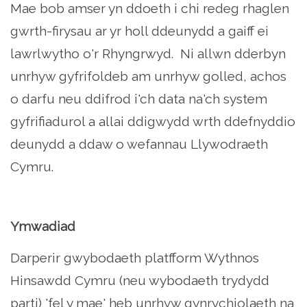
Mae bob amser yn ddoeth i chi redeg rhaglen
gwrth-firysau ar yr holl ddeunydd a gaiff ei
lawrlwytho o'r Rhyngrwyd. Ni allwn dderbyn
unrhyw gyfrifoldeb am unrhyw golled, achos
o darfu neu ddifrod i'ch data na'ch system
gyfrifiadurol a allai ddigwydd wrth ddefnyddio
deunydd a ddaw o wefannau Llywodraeth
Cymru.
Ymwadiad
Darperir gwybodaeth platfform Wythnos
Hinsawdd Cymru (neu wybodaeth trydydd
parti) 'fel y mae' heb unrhyw gynrychiolaeth na