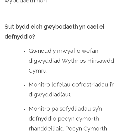
wybodaeth hon.
Sut bydd eich gwybodaeth yn cael ei
defnyddio?
Gwneud y mwyaf o wefan
digwyddiad Wythnos Hinsawdd
Cymru
Monitro lefelau cofrestriadau i’r
digwyddiad(au).
Monitro pa sefydliadau sy’n
defnyddio pecyn cymorth
rhanddeiliaid Pecyn Cymorth