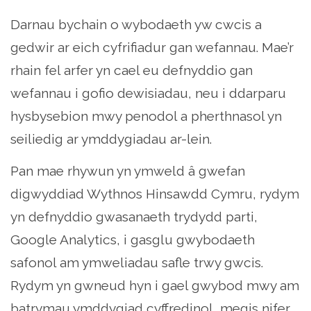
Darnau bychain o wybodaeth yw cwcis a
gedwir ar eich cyfrifiadur gan wefannau. Mae’r
rhain fel arfer yn cael eu defnyddio gan
wefannau i gofio dewisiadau, neu i ddarparu
hysbysebion mwy penodol a pherthnasol yn
seiliedig ar ymddygiadau ar-lein.
Pan mae rhywun yn ymweld â gwefan
digwyddiad Wythnos Hinsawdd Cymru, rydym
yn defnyddio gwasanaeth trydydd parti,
Google Analytics, i gasglu gwybodaeth
safonol am ymweliadau safle trwy gwcis.
Rydym yn gwneud hyn i gael gwybod mwy am
batrymau ymddygiad cyffredinol, megis nifer