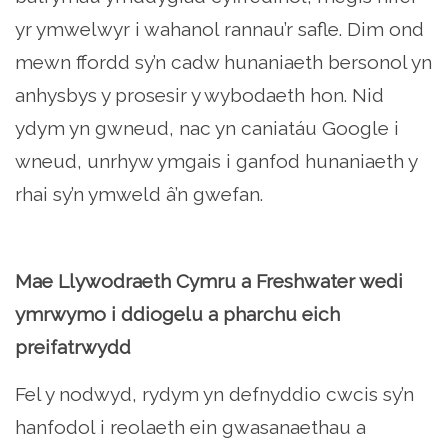
yr ymwelwyr i wahanol rannau’r safle. Dim ond
mewn ffordd sy’n cadw hunaniaeth bersonol yn
anhysbys y prosesir y wybodaeth hon. Nid
ydym yn gwneud, nac yn caniatáu Google i
wneud, unrhyw ymgais i ganfod hunaniaeth y
rhai sy’n ymweld â’n gwefan.
Mae Llywodraeth Cymru a Freshwater wedi
ymrwymo i ddiogelu a pharchu eich
preifatrwydd
Fel y nodwyd, rydym yn defnyddio cwcis sy’n
hanfodol i reolaeth ein gwasanaethau a