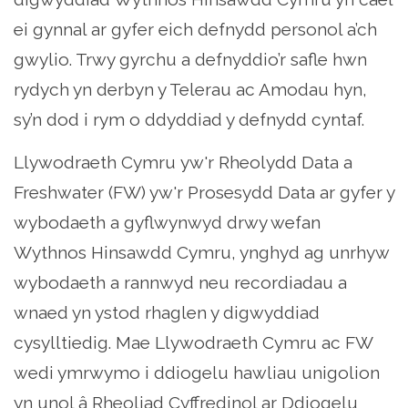
ei gynnal ar gyfer eich defnydd personol a’ch
gwylio. Trwy gyrchu a defnyddio’r safle hwn
rydych yn derbyn y Telerau ac Amodau hyn,
sy’n dod i rym o ddyddiad y defnydd cyntaf.
Llywodraeth Cymru yw'r Rheolydd Data a
Freshwater (FW) yw'r Prosesydd Data ar gyfer y
wybodaeth a gyflwynwyd drwy wefan
Wythnos Hinsawdd Cymru, ynghyd ag unrhyw
wybodaeth a rannwyd neu recordiadau a
wnaed yn ystod rhaglen y digwyddiad
cysylltiedig. Mae Llywodraeth Cymru ac FW
wedi ymrwymo i ddiogelu hawliau unigolion
yn unol â Rheoliad Cyffredinol ar Ddiogelu