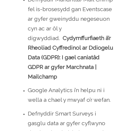
fel is-brosesydd gan Eventscase
ar gyfer gweinyddu negeseuon
cyn ac ar ôl y
digwyddiad.
Cydymffurfiaeth â’r
Rheoliad Cyffredinol ar Ddiogelu
Data (GDPR): I gael caniatâd
GDPR ar gyfer Marchnata |
Mailchamp
Google Analytics i’n helpu ni i
wella a chael y mwyaf o’r wefan.
Defnyddir Smart Surveys i
gasglu data ar gyfer cyflwyno